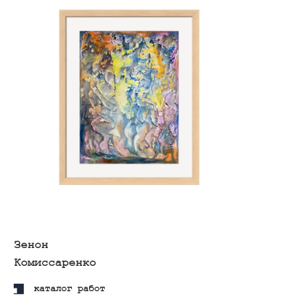
Владимир Теплухин
каталог работ
cвязаться с нами
адрес:
арт-пространство «куб»
москва, ул. тверская, 3,
-2 этаж
здание отеля the
carlton, moscow
время работы:
п
олитика
ежедневно: 12:00−21:00
конфиденциальности
договор-оферт
а
номер телефона:
+79685887555
электронная почта:
(c) 2026
info@postrigaygallery.ru
ип постригай анастасия
игоревна
телеграм:
инн 772481848800
@postrigay_gallery
огрнип 315774600342663