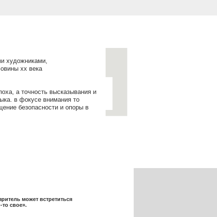
высказывания и
имания то
ти и опоры в
ретиться