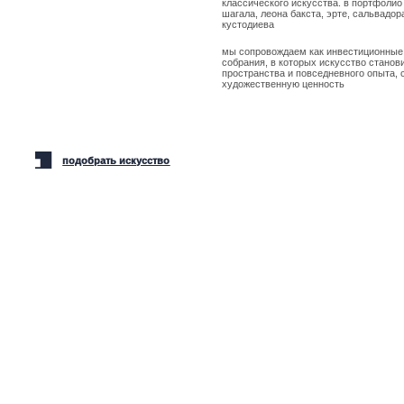
подобрать искусство
елать актуальное современное искусство доступным
понятным для каждого. команда галереи стремится привнести искусство в
ждый дом и интегрировать его в жизнь людей.
основатель: