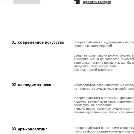
современное искусство
галерея работает с художниками на постоянной основе и в
проектных коллабораций
среди авторов: мария джонас фарел, варя
выборова, маша даниловская, тимофей маляров,
варя щука, татьяна прокшина, ася багаева, ольга симонова
марусова, лена марру, анна
дёмина, сергей трофимов
наследие xx века
исследовательское направление сфокусировано
на творчестве художников второй половины xx века
галерея работает с авторами, формировавшими
художественный язык своего времени и оказавшими влияни
последующие поколения
в числе представленных художников — владимир немухин,
евгений кропивницкий, борис свешников, владислав зубаре
галерея работает с частными и корпоративными клиентами
арт-консалтинг
помогая формировать коллекции современного и
классического искусства. в портфолио — работы марка
шагала, леона бакста, эрте, сальвадора дали, бориса
кустодиева
мы сопровождаем как инвестиционные коллекции, так и
собрания, в которых искусство становится частью
пространства и повседневного опыта, сохраняя при этом
художественную ценность
ь актуальное современное искусство доступным и
ым для каждого. Команда галереи
ся привнести искусство в каждый дом и интегрировать
изнь людей.