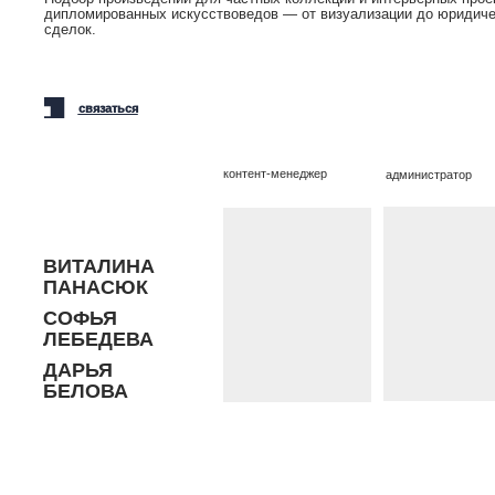
АРЬЯ
ЕЛОВА
вязаться с нами
ика конфиденциальности
ор-оферт
а
26
стригай анастасия игоревна
72481848800