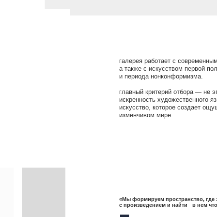
галерея работает с современными художниками,
а также с искусством первой половины xx века
и периода нонконформизма.
главный критерий отбора — не эпоха, а точность 
искренность художественного языка. в фокусе вн
искусство, которое создает ощущение безопаснос
изменчивом мире.
«Мы формируем пространство, где зритель может вст
с произведением и найти в нем что-то свое».
проекты галереи