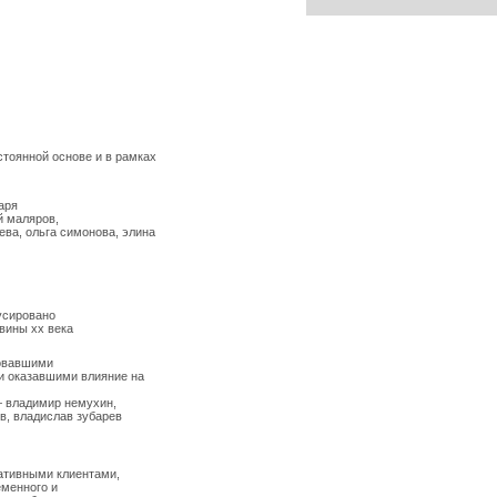
 рамках
, элина
е на
в
,