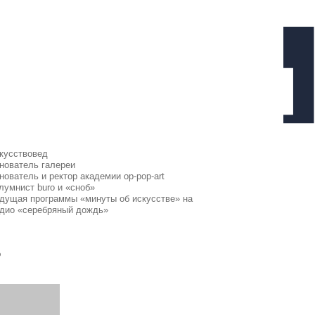
и
 академии op-pop-art
сноб»
 «минуты об искусстве» на
 дождь»