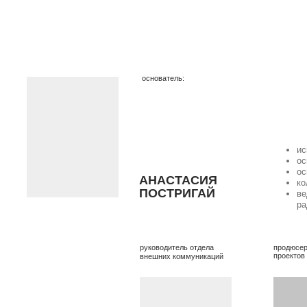
искусствовед
основатель галере
основатель и ректор
АНАСТАСИЯ
колумнист buro и «
ПОСТРИГАЙ
ведущая программы
радио «серебряный
руководитель отдела
продюсер
проектов
внешних коммуникаций
ЮЛИЯ
ВИН
ННА
УНДОРОВА
арт-
консультанты