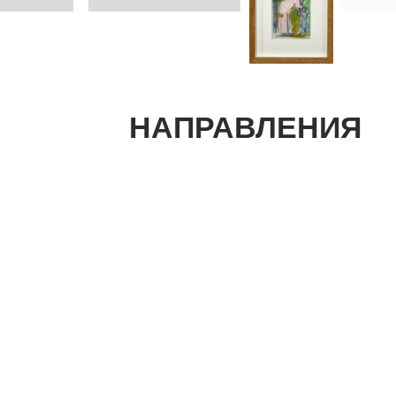
НАПРАВЛЕНИЯ
01
02
03
сделат
понятн
стремит
его в ж