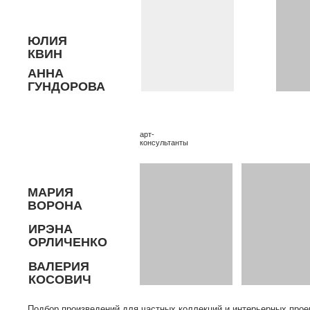
МАРИЯ
ОРОНА
ИРЭНА
ОРЛИЧЕНКО
ВАЛЕРИЯ
КОСОВИЧ
дбор произведений для частных коллекций и интерьерных проектов от
ипломированных искусствоведов — от визуализации до юридического оформлени
елок.
связаться
контент-менеджер
администратор
дизайнер
ИТАЛИНА
АНАСЮК
ОФЬЯ
ЕБЕДЕВА