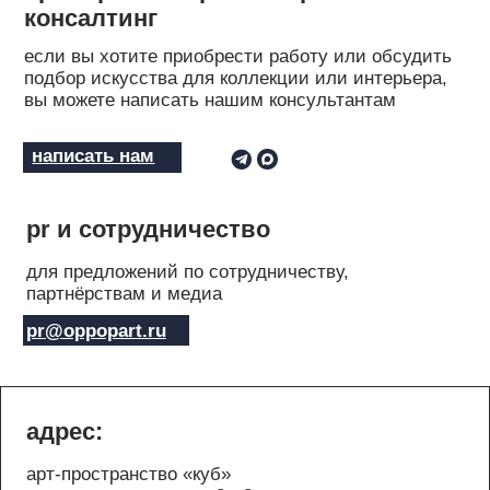
pr и сотрудничество
для предложений по сотрудничеству,
партнёрствам и медиа
pr@oppopart.ru
адрес:
арт-пространство «куб»
москва, ул. тверская, 3, -2 этаж
здание отеля the carlton, moscow
построить маршрут
о москве
сии постригай осуществляет доставку произведений искусства по москве
llery.ru