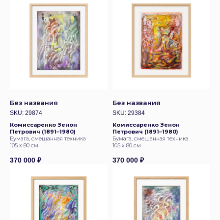
ИНФОРМАЦИОННЫЕ ПАРТНЕРЫ
Без названия
Без названия
ВЫСТАВКИ
SKU:
29874
SKU:
29384
Комиссаренко Зенон
Комиссаренко Зенон
Петрович (1891–1980)
Петрович (1891–1980)
Бумага, смешанная техника
Бумага, смешанная техника
105 х 80 см
105 х 80 см
370 000
₽
370 000
₽
cвязаться с нами
адрес:
арт-пространство «куб»
москва, ул. тверская, 3, -2
этаж
здание отеля the carlton,
moscow
время работы:
п
олитика конфиденциальности
ежедневно: 12:00−21:00
договор-оферт
а