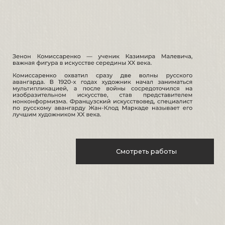
по
Смотреть работы
куратор
научный консультант
→
ЗЕНОН
ИГОРЬ
АНАСТАСИЯ
КОМИССАРЕНКО
СМЕКАЛОВ
ПОСТРИГАЙ