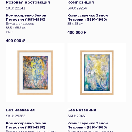
Розовая абстракция
Композиция
SKU:
22141
SKU:
29254
Комиссаренко Зенон
Комиссаренко Зенон
Петрович (1891–1980)
Петрович (1891–1980)
Бумага, акварель
88 х 58 см
88,5 х 68,5 см
1970
400 000
₽
400 000
₽
Без названия
Без названия
SKU:
29383
SKU:
29461
Комиссаренко Зенон
Комиссаренко Зенон
Петрович (1891–1980)
Петрович (1891–1980)
Бумага, акварель, гуашь, сухая
Бумага, смешанная техника