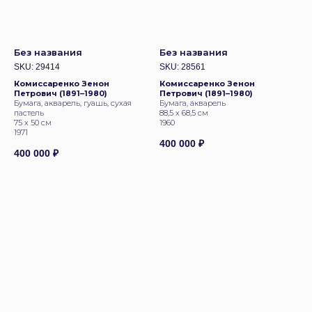
Без названия
Без названия
SKU:
29414
SKU:
28561
Комиссаренко Зенон
Комиссаренко Зенон
Петрович (1891–1980)
Петрович (1891–1980)
Бумага, акварель, гуашь, сухая
Бумага, акварель
пастель
88,5 х 68,5 см
75 х 50 см
1960
1971
400 000
₽
400 000
₽