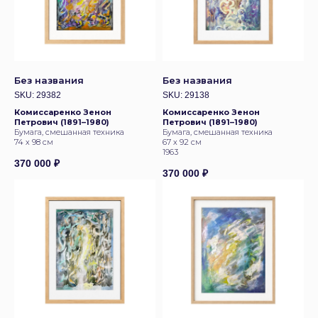
номер телефона:
+79685887555
электронная почта:
(c) 2026
info@postrigaygallery.ru
ип постригай анастасия
игоревна
телеграм:
инн 772481848800
@postrigay_gallery
огрнип 315774600342663
Без названия
Без названия
SKU:
29382
SKU:
29138
Комиссаренко Зенон
Комиссаренко Зенон
Петрович (1891–1980)
Петрович (1891–1980)
Бумага, смешанная техника
Бумага, смешанная техника
74 х 98 см
67 х 92 см
1963
370 000
₽
370 000
₽