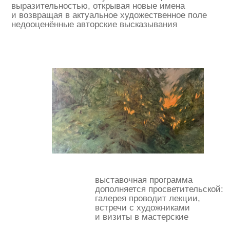
В ТРЕХ НАПРАВЛЕНИЯХ:
современное искусство
искусство нонконформистов
искусство начала хх века и антиквариат
каталоги
cвязаться с нами
адрес:
арт-пространство «куб»
москва, ул. тверская, 3, -2
этаж
здание отеля the carlton,
moscow
время работы:
п
олитика конфиденциальности
ежедневно: 12:00−21:00
договор-оферт
а
номер телефона:
+79685887555
электронная почта:
(c) 2026
info@postrigaygallery.ru
ип постригай анастасия
игоревна
телеграм:
инн 772481848800
@postrigay_gallery
огрнип 315774600342663