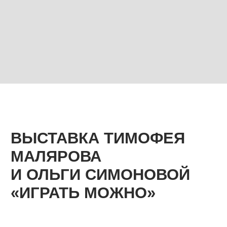
ВЫСТАВКА ТИМОФЕЯ
МАЛЯРОВА
И ОЛЬГИ СИМОНОВОЙ
«ИГРАТЬ МОЖНО»
31 января – 18 марта 2026
Тимофей Маляров создает абстрактные графические
произведения. Они строятся на взаимодействии
цветовых плоскостей, линий и ритмов. Художника
интересует не сюжет, а возможность создать гармонию
на листе бумаги. Собрать такую комбинацию
элементов, чтобы изображение было живым, а не
статичным. В работах Малярова отсутствует заданный
смысловой «ключ» — он предлагает позволить
чувствам выйти на первый план.
Ольга Симонова работает с керамикой и создает