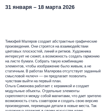
модульные объекты. Отдельные элементы
скрепляются между собой магнитами, что дает зрителю
возможность стать соавтором и создать свою версию
произведения, перемещая детали в новые места. Так
художница отражает в своем искусстве идею
пересборки рутины в игре.
Оба художника не просто внимательны к деталям: в их
практике яркие и декоративные элементы становятся
основой для построения целого. Они создают
пространство, где тревога отступает, можно
остановиться и присутствовать — в цвете, в касании, в
моменте. Такой подход напоминает философию
абстракциониста Жоана Миро, для которого каждая
точка и линия обладала внутренней автономией и
значением.
Анна Гундорова
Куратор выставки
«Эта выставка о том, что искусство может быть
пространством, где цвет, форма и ритм