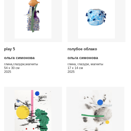
@postrigay_gallery
огрнип 315774600342663