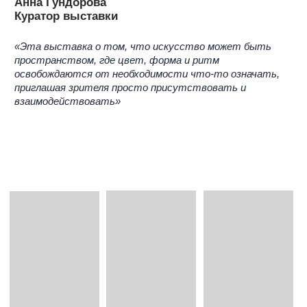
РАБОТЫ
play 5
голубое облако
ольга симонова
ольга симонова
глина,глазури,магниты
глина, глазури, магниты
54 х 30 см
17 х 14 см
2025
2025