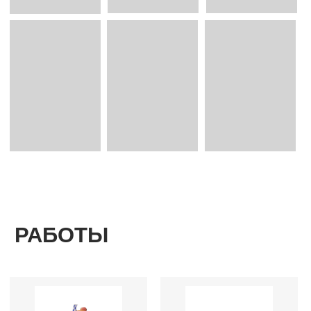
о березах 1
бн151125014060
маляров тимофей
маляров тимофей
холст на подрамнике, акрил,
бумага, тушь, масляная
масляная краска
пастель, спиртовая краска
60 х 80 см
40 х 60 см
2026
2025
посмотреть весь каталог
cвязаться с нами
адрес:
арт-пространство «куб»
москва, ул. тверская, 3, -2
этаж
здание отеля the carlton,
moscow
время работы:
п
олитика конфиденциальности
ежедневно: 12:00−21:00
договор-оферт
а
номер телефона:
+79685887555
электронная почта:
(c) 2026
info@postrigaygallery.ru
ип постригай анастасия
игоревна
телеграм:
инн 772481848800