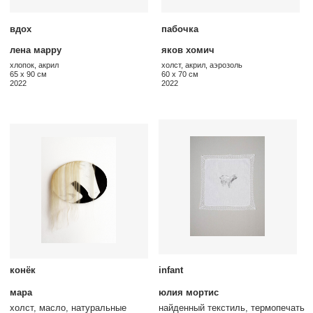
посмотреть весь каталог
cвязаться с нами
адрес:
арт-пространство «куб»
москва, ул. тверская, 3, -2
этаж
здание отеля the carlton,
moscow
время работы:
п
олитика конфиденциальности
ежедневно: 12:00−21:00
договор-оферт
а
номер телефона:
+79685887555
электронная почта:
(c) 2026
info@postrigaygallery.ru
ип постригай анастасия
игоревна
телеграм:
инн 772481848800
@postrigay_gallery
огрнип 315774600342663