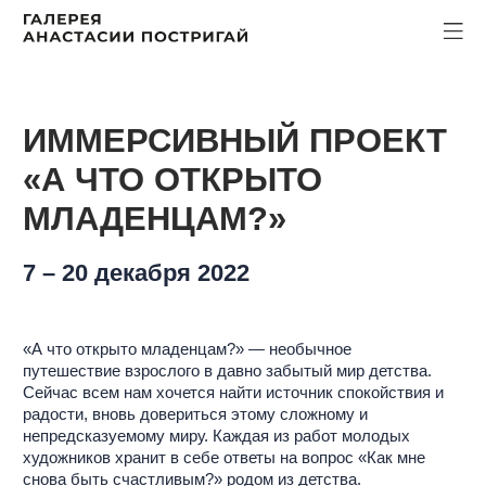
ИММЕРСИВНЫЙ ПРОЕКТ
«А ЧТО ОТКРЫТО
МЛАДЕНЦАМ?»
7 – 20 декабря 2022
«А что открыто младенцам?»
— необычное
путешествие взрослого в давно забытый мир детства.
Сейчас всем нам хочется найти источник спокойствия и
радости, вновь довериться этому сложному и
непредсказуемому миру. Каждая из работ молодых
художников хранит в себе ответы на вопрос «Как мне
снова быть счастливым?» родом из детства.
Тема детства громче всего звучит в сложные времена.
Художники и поэты чутко улавливают всеобщее
желание укрыться любовью и защитой, найти опору.
Настоящее творчество — это освобождение в себе
исчезнувшего ребенка, которого не пугал этот мир и
неизвестность.
Стихи Велимира Хлебникова и работы современных
художников станут для вас отправной точкой в
необычное путешествие к истокам своего детства. В