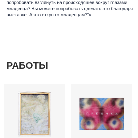
вдох
пабочка
лена марру
яков хомич
хлопок, акрил
холст, акрил, аэрозоль
65 х 90 см
60 х 70 см
2022
2022
конёк
infant
мара
юлия мортис
холст, масло, натуральные
найденный текстиль, термопечать
славянские волосы
20 х 20 см
40 х 30 см
2022
2022