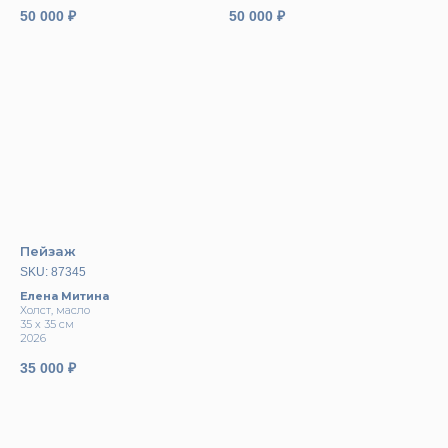
50 000
₽
50 000
₽
Пейзаж
SKU:
87345
Елена Митина
Холст, масло
35 х 35 см
2026
35 000
₽