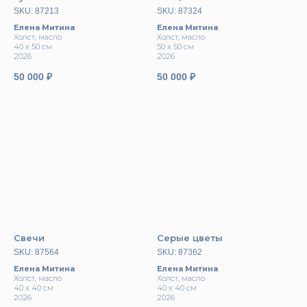
SKU:
87213
SKU:
87324
Елена Митина
Елена Митина
Холст, масло
Холст, масло
40 х 50 см
50 х 50 см
2026
2026
50 000
₽
50 000
₽
cвязаться с нами
адрес:
арт-пространство «куб»
москва, ул. тверская, 3, -2
этаж
здание отеля the carlton,
moscow
время работы:
п
олитика конфиденциальности
ежедневно: 12:00−21:00
договор-оферт
а
номер телефона:
+79685887555
электронная почта:
(c) 2026
info@postrigaygallery.ru
ип постригай анастасия
Свечи
Серые цветы
игоревна
телеграм:
инн 772481848800
SKU:
87564
SKU:
87362
@postrigay_gallery
огрнип 315774600342663
Елена Митина
Елена Митина
Холст, масло
Холст, масло
40 х 40 см
40 х 40 см
2026
2026