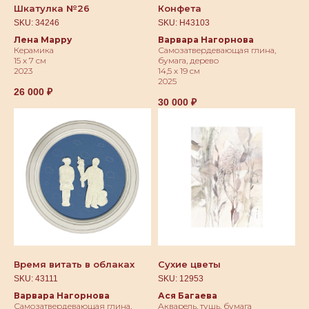
Шкатулка №26
Конфета
SKU:
34246
SKU:
Н43103
Лена Марру
Варвара Нагорнова
Керамика
Самозатвердевающая глина,
15 х 7 см
бумага, дерево
2023
14,5 х 19 см
2025
26 000
₽
30 000
₽
Время витать в облаках
Сухие цветы
SKU:
43111
SKU:
12953
Варвара Нагорнова
Ася Багаева
Самозатвердевающая глина,
Акварель, тушь, бумага