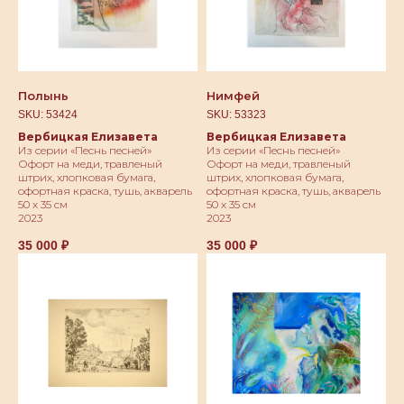
Полынь
Нимфей
SKU:
53424
SKU:
53323
Вербицкая Елизавета
Вербицкая Елизавета
Из серии «Песнь песней»
Из серии «Песнь песней»
Офорт на меди, травленый
Офорт на меди, травленый
штрих, хлопковая бумага,
штрих, хлопковая бумага,
офортная краска, тушь, акварель
офортная краска, тушь, акварель
50 х 35 см
50 х 35 см
2023
2023
35 000
₽
35 000
₽