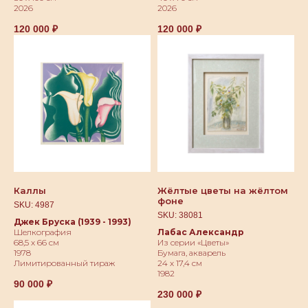
2026
2026
120 000
₽
120 000
₽
Каллы
Жёлтые цветы на жёлтом
фоне
SKU:
4987
SKU:
38081
Джек Бруска (1939 - 1993)
Шелкография
Лабас Александр
68,5 х 66 см
Из серии «Цветы»
1978
Бумага, акварель
Лимитированный тираж
24 х 17,4 см
1982
90 000
₽
230 000
₽