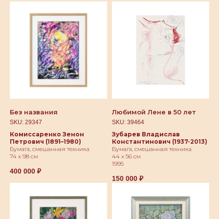
@postrigay_gallery
огрнип 315774600342663
Без названия
Любимой Лене в 50 лет
SKU:
29347
SKU:
39464
Комиссаренко Зенон
Зубарев Владислав
Петрович (1891–1980)
Константинович (1937-2013)
Бумага, смешанная техника
Бумага, смешанная техника
74 х 98 см
44 х 56 см
1995
400 000
₽
150 000
₽