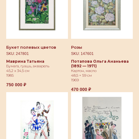
Букет полевых цветов
Розы
SKU:
247801
SKU:
147601
Маврина Татьяна
Потапова Ольга Ананьева
Бумага, гуашь, акварель
(1892 — 1971)
45,2 х 34,5 см
Картон, масло
1985
48,5 × 59 см
1969
750 000
₽
470 000
₽