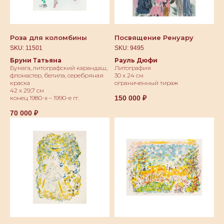
Роза для коломбины
Посвящение Ренуару
SKU:
11501
SKU:
9495
Бруни Татьяна
Рауль Дюфи
Бумага, литографский карандаш,
Литография
фломастер, белила, серебряная
30 х 24 см
краска
ограниченный тираж
42 х 29,7 см
150 000
₽
конец 1980-х – 1990-е гг.
70 000
₽