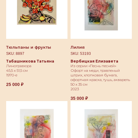
Тюльпаны и фрукты
Лилия
SKU:
8897
SKU:
53193
Табашникова Татьяна
Вербицкая Елизавета
Линогравюра
Из серии «Песнь песней»
45,5 х 51,5 см
Офорт на меди, травленый
1970-е
штрих, хлопковая бумага,
офортная краска, тушь, акварель
25 000
₽
50 х 35 см
2023
35 000
₽