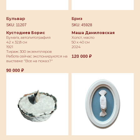
Бульвар
Бриз
SKU:
11207
SKU:
45928
Кустодиев Борис
Маша Даниловская
Бумага, автолитография
Холст, масло
42 х 32,8 см
50 х 40 см
1921
2024
Тираж: 300 экземпляров
120 000
₽
Работа сейчас экспонируются на
выставке "Все на показ?"
90 000
₽