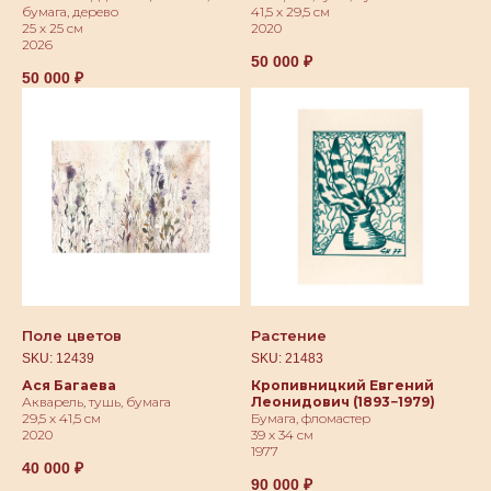
бумага, дерево
41,5 х 29,5 см
25 х 25 см
2020
2026
50 000
₽
50 000
₽
cвязаться с нами
адрес:
арт-пространство «куб»
москва, ул. тверская, 3, -2
этаж
Поле цветов
Растение
здание отеля the carlton,
moscow
SKU:
12439
SKU:
21483
время работы:
п
олитика конфиденциальности
Ася Багаева
Кропивницкий Евгений
ежедневно: 12:00−21:00
договор-оферт
а
Акварель, тушь, бумага
Леонидович (1893−1979)
номер телефона:
29,5 х 41,5 см
Бумага, фломастер
+79685887555
2020
39 х 34 см
электронная почта:
1977
(c) 2026
info@postrigaygallery.ru
ип постригай анастасия
40 000
₽
игоревна
90 000
₽
телеграм:
инн 772481848800