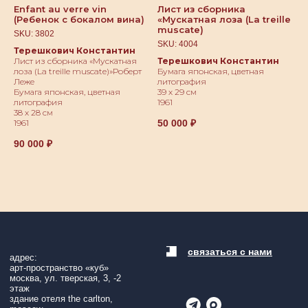
Enfant au verre vin
Лист из сборника
(Ребенок с бокалом вина)
«Мускатная лоза (La treille
muscate)
SKU:
3802
SKU:
4004
Терешкович Константин
Лист из сборника «Мускатная
Терешкович Константин
лоза (La treille muscate)»Роберт
Бумага японская, цветная
Леже
литография
Бумага японская, цветная
39 х 29 см
литография
1961
38 х 28 см
50 000
₽
1961
90 000
₽