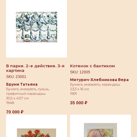
В парке. 2-е действие. 3-я
Котенок с бантиком
картина
SKU:
12005
SKU:
23001
Митурич-Хлебникова Вера
Бруни Татьяна
Бумага, акварель, карандаш
Бумага, акварель, гуашь,
23,3 х 16 см
графитный карандаш
1991
30,5 х 43,7 см
35 000
₽
1948
70 000
₽