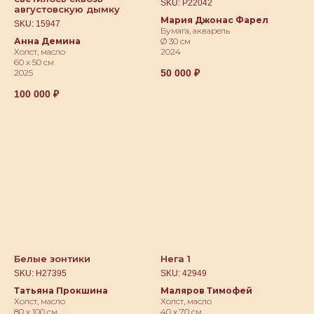
SKU:
Р22042
августовскую дымку
Мария Джонас Фарел
SKU:
15947
Бумага, акварель
Анна Демина
Ø 30 см
Холст, масло
2024
60 х 50 см
50 000
₽
2025
100 000
₽
Белые зонтики
Нега 1
SKU:
Н27395
SKU:
42949
Татьяна Прокшина
Маляров Тимофей
Холст, масло
Холст, масло
80 х 100 см
40 х 70 см