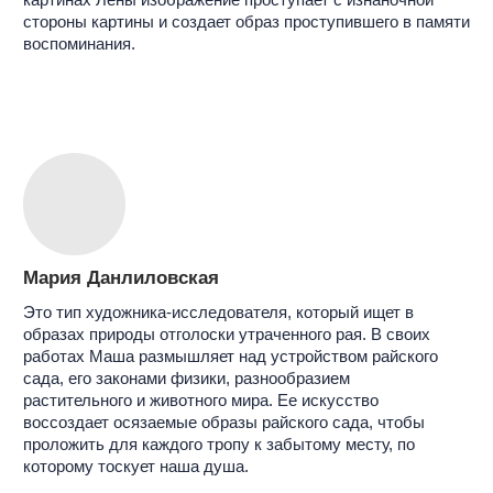
РАБОТЫ
ночной букет
горящая ветвь
лена марру
лена марру
глина, глазурь
хлопок, акрил
60 х 40 см
125 х 150 см
2024
2023