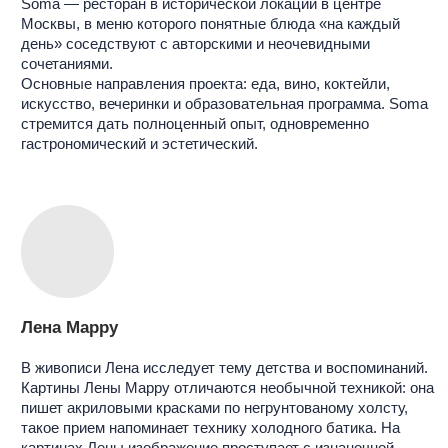
Это тип художника-исследователя, который ищет в
образах природы отголоски утраченного рая. В своих
работах Маша размышляет над устройством райского
сада, его законами физики, разнообразием
растительного и животного мира. Ее искусство
воссоздает осязаемые образы райского сада, чтобы
проложить для каждого тропу к забытому месту, по
которому тоскует наша душа.