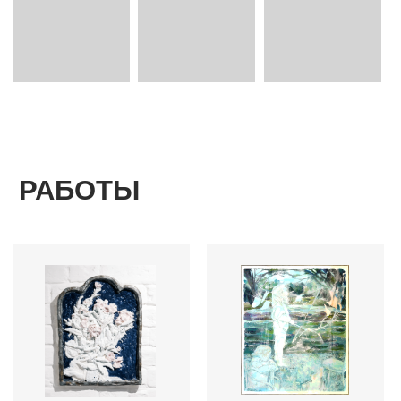
ежедневно: 12:00−21:00
договор-оферт
а
номер телефона:
+79685887555
электронная почта:
(c) 2026
info@postrigaygallery.ru
ип постригай анастасия
игоревна
телеграм:
инн 772481848800
@postrigay_gallery
огрнип 315774600342663