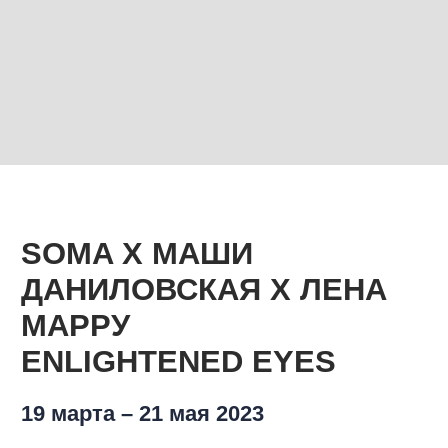
SOMA Х МАШИ
ДАНИЛОВСКАЯ Х ЛЕНА
МАРРУ
ENLIGHTENED EYES
19 марта – 21 мая 2023
Enlightened Eyes — совместная выставка ресторанного
проекта Soma и галереи современного искусства
Postrigay Gallery.
В экспозиции представлены произведения молодых
художниц Лены Марру и Марии Даниловской. Главный
посыл их работ — в том, как важно обращаться к
своему духу, а не доверять исключительно разуму.
Участники