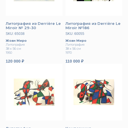
Литография из Derrière Le
Литография из Derrière Le
Miroir № 29-30
Miroir №186
SKU:
65038
SKU:
60055
Жоан Миро
Жоан Миро
Литография
Литография
38 х 56 см
38 х 56 см
1950
1970
120 000
₽
110 000
₽