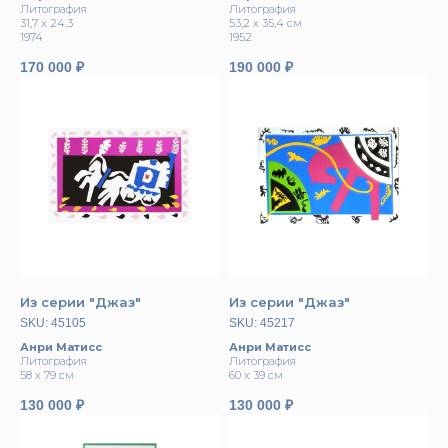
Литография
Литография
31,7 x 24,3
53,2 х 35,4 см
1974
1952
170 000
₽
190 000
₽
Из серии "Джаз"
Из серии "Джаз"
SKU:
45105
SKU:
45217
Анри Матисс
Анри Матисс
Литография
Литография
58 х 79 см
60 х 39 см
130 000
₽
130 000
₽