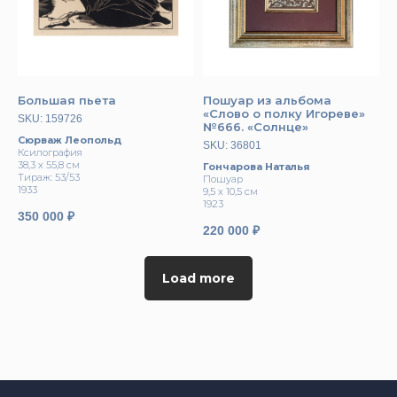
Большая пьета
Пошуар из альбома
«Слово о полку Игореве»
SKU:
159726
№666. «Солнце»
Сюрваж Леопольд
SKU:
36801
Ксилография
38,3 х 55,8 см
Гончарова Наталья
Тираж: 53/53
Пошуар
1933
9,5 х 10,5 см
1923
350 000
₽
220 000
₽
Load more