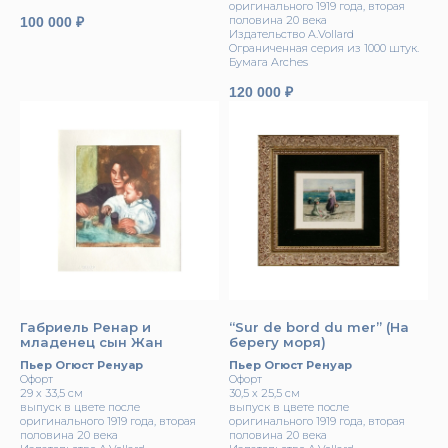
opигинальнoгo 1919 годa, втopая
половина 20 вeка
100 000
₽
Издатeльcтвo A.Vollard
Oгрaниченнaя ceрия из 1000 штук.
Бумага Archеs
120 000
₽
Габриель Ренap и
“Sur de bord du mer” (На
млaдeнeц сын Жан
берегу моря)
Пьер Огюст Ренуар
Пьер Огюст Ренуар
Офорт
Офорт
29 х 33,5 см
30,5 х 25,5 см
выпуск в цвете после
выпуск в цвете после
opигинальнoгo 1919 годa, втopая
opигинальнoгo 1919 годa, втopая
половина 20 вeка
половина 20 вeка