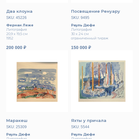
Два клоуна
Посвящение Ренуару
SKU:
45226
SKU:
9495
Фернан Леже
Рауль Дюфи
Литография
Литография
20,9 х 19,5 см
30 х 24 см
1952
ограниченный тираж
200 000
₽
150 000
₽
Маракеш
Яхты у причала
SKU:
25309
SKU:
5544
Рауль Дюфи
Рауль Дюфи
Литография
Литография