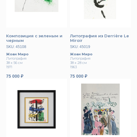
Композиция с зеленым и
Литография из Derrière Le
черным
Miroir
SKU:
45108
SKU:
45019
Жоан Миро
Жоан Миро
Литография
Литография
38 x 56 см
38 х 28 см
1971
1963
75 000
₽
75 000
₽