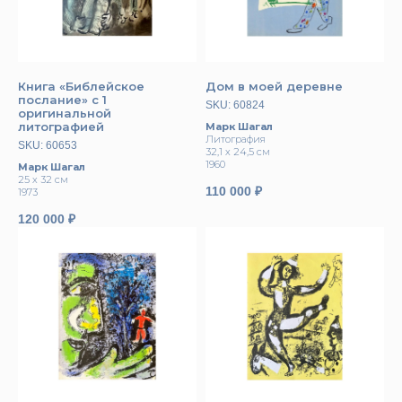
Книга «Библейское
Дом в моей деревне
послание» с 1
SKU:
60824
оригинальной
литографией
Марк Шагал
Литография
SKU:
60653
32,1 х 24,5 см
1960
Марк Шагал
25 х 32 см
110 000
₽
1973
120 000
₽