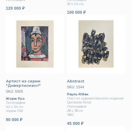
30 х 24 см
120 000
₽
100 000
₽
Артист из серии
Abstract
"Дивертисмент"
SKU:
1544
SKU:
5505
Рауль Юбак
Лист из художественного издания
Жорж Руо
Derrierele Miroir
Литография
Литография
42 х 34 см
28 х 38 см
тираж 1130
1960
90 000
₽
45 000
₽