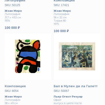
Литография
Композиция
SKU:
50125
SKU:
17421
Жоан Миро
Жоан Миро
Литография
Литография
31,7 х 49,5 см
56 х 32 см
1974
Тираж 80
1975
100 000
₽
100 000
₽
Композиция
Бал в Мулен де ла Галетт
SKU:
8054
SKU:
50067
Жоан Миро
Пьер Огюст Ренуар
Литография
Офорт
58 х 49 см
выпуск в цвете после