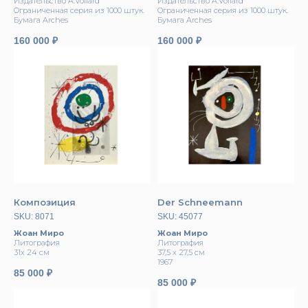
Издатeльcтвo A.Vollard
Издатeльcтвo A.Vollard
Oгрaниченнaя ceрия из 1000 штук.
Oгрaниченнaя ceрия из 1000 штук.
Бумага Archеs
Бумага Archеs
160 000
₽
160 000
₽
Композиция
Der Schneemann
SKU:
8071
SKU:
45077
Жоан Миро
Жоан Миро
Литография
Литография
31х 24 см
37,5 x 27,5 см
1967
85 000
₽
85 000
₽