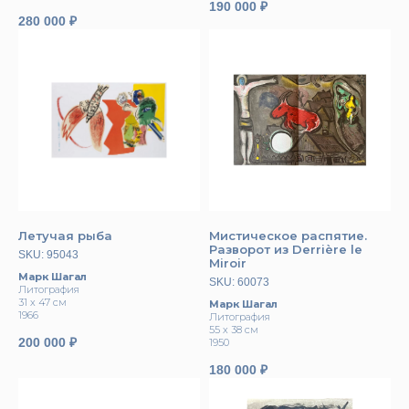
190 000
₽
280 000
₽
Летучая рыба
Мистическое распятие.
Разворот из Derrière le
SKU:
95043
Miroir
Марк Шагал
SKU:
60073
Литография
31 х 47 см
Марк Шагал
1966
Литография
55 х 38 см
200 000
₽
1950
180 000
₽