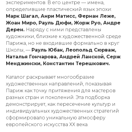
экспериментов. В его центре — имена,
определившие пластический язык эпохи:
Марк Шагал, Анри Матисс, Фернан Леже,
Жоан Миро, Рауль Дюфи, Жорж Руо, Андре
Дерен.
Наряду с ними представлены
художники, близкие к художественной среде
Парижа, но не входившие формально в круг
Школы, —
Рауль Юбак, Леопольд Сюрваж,
Наталья Гончарова, Андрей Ланской, Серж
Менджински, Константин Терешкович.
Каталог раскрывает многообразие
художественных направлений, показывая
Париж как точку притяжения для мастеров
разных стран и поколений. Эта подборка
демонстрирует, как пересечение культур и
индивидуальных художественных стратегий
сформировало уникальную атмосферу
европейского искусства ХХ века.