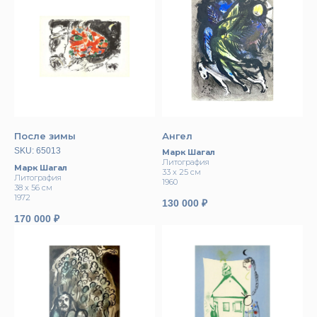
После зимы
Ангел
SKU:
65013
Марк Шагал
Литография
Марк Шагал
33 x 25 см
Литография
1960
38 x 56 см
1972
130 000
₽
170 000
₽