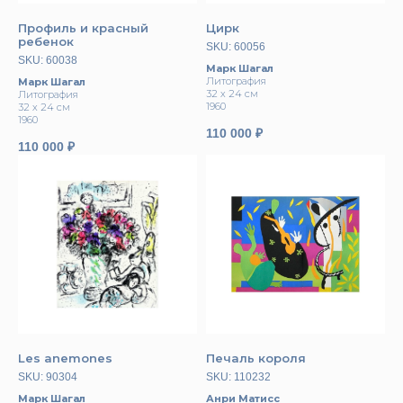
Профиль и красный
Цирк
ребенок
SKU:
60056
SKU:
60038
Марк Шагал
Литография
Марк Шагал
32 х 24 см
Литография
1960
32 х 24 см
1960
110 000
₽
110 000
₽
Les anemones
Печаль короля
SKU:
90304
SKU:
110232
Марк Шагал
Анри Матисс