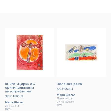
Книга «Цирк» с 4
Зеленая река
оригинальными
SKU:
95034
литографиями
Марк Шагал
SKU:
160053
Литография
27,7 x 56,8 см
Марк Шагал
1974
25 х 32 см
1965