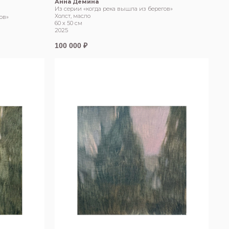
Анна Демина
Из серии «когда река вышла из берегов»
Холст, масло
ов»
60 х 50 см
2025
100 000
₽