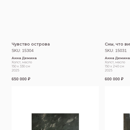
Чувство острова
Сны, что в
SKU:
15304
SKU:
15031
Анна Демина
Анна Демина
Холст, масло
Холст, масло
150 х 330 см
150 х 240 см
2025
2025
650 000
₽
600 000
₽