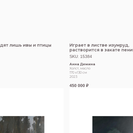
идят лишь ивы и птицы
Играет в листве изумруд,
растворится в закате пени
SKU:
15384
Анна Демина
Холст, масло
170 х130 см
2023
450 000
₽