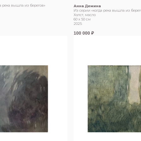
а река вышла из берегов»
Анна Демина
Из серии «когда река вышла из берег
Холст, масло
60 х 50 см
2025
100 000
₽