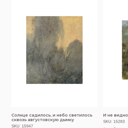
Солнце садилось, и небо светилось
И не видн
сквозь августовскую дымку
SKU:
15283
SKU:
15947