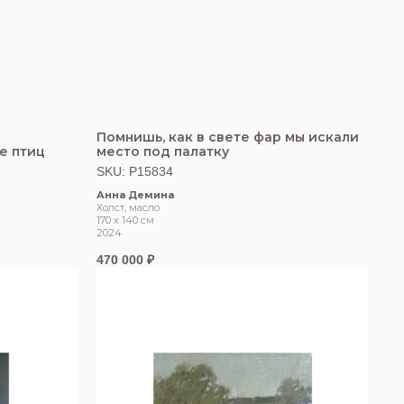
Помнишь, как в свете фар мы искали
е птиц
место под палатку
SKU:
Р15834
Анна Демина
Холст, масло
170 х 140 см
2024
470 000
₽