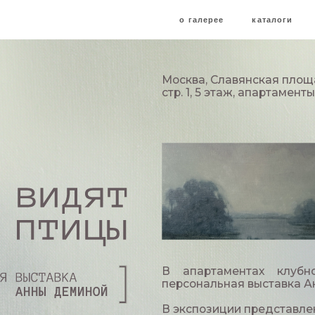
о галерее
о галерее
каталоги
каталоги
художники
художники
Москва, Славянская площадь, 2/5
стр. 1, 5 этаж, апартаменты №36
В апартаментах клубного дома L
персональная выставка Анны Деминой
В экспозиции представлено более 40 
исследованию света, тишины и 
из предрассветного тумана, орг
в интерьер и создающих уникальн