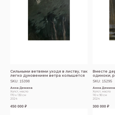
Сильными ветвями уходя в листву, так
Вместе дер
легко дуновением ветра колышется
одиноки, 
SKU:
15398
SKU:
15295
Анна Демина
Анна Демина
Холст, масло
Холст, масло
170 х 130 см
110 х 90 см
2024
2024
450 000
₽
300 000
₽