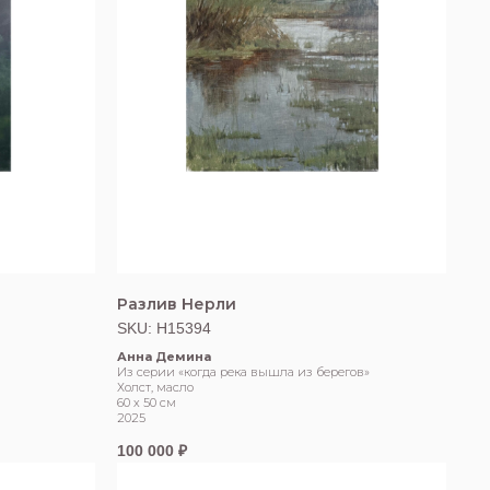
Разлив Нерли
SKU:
Н15394
Анна Демина
Из серии «когда река вышла из берегов»
Холст, масло
60 х 50 см
2025
100 000
₽