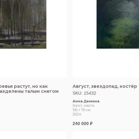
евья растут, но как
Август, звездопад, костёр
разделены талым снегом
SKU:
15432
Анна Демина
Холст, масло
100 × 70 см
2024
240 000
₽