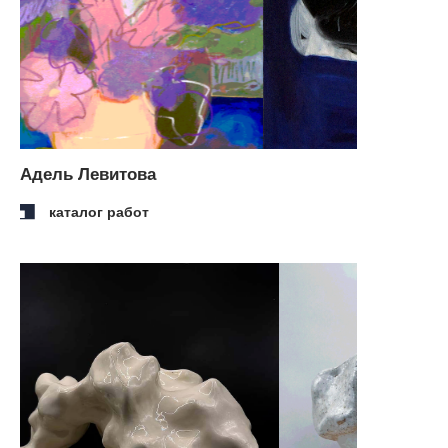
Настя Якус
каталог работ
Кеша Гусева