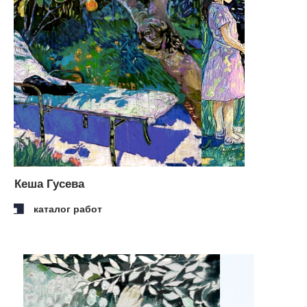
Елизавета Вербицкая
каталог работ
cвязаться с нами
адрес:
арт-пространство «куб»
москва, ул. тверская, 3, -2
этаж
здание отеля the carlton,