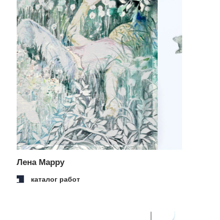
moscow
время работы:
п
олитика конфиденциальности
ежедневно: 12:00−21:00
договор-оферт
а
номер телефона:
+79685887555
электронная почта:
(c) 2026
info@postrigaygallery.ru
ип постригай анастасия
игоревна
телеграм:
инн 772481848800
@postrigay_gallery
огрнип 315774600342663