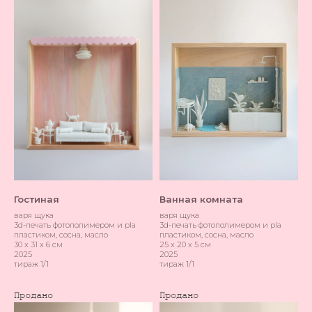
Гостиная
Ванная комната
варя щука
варя щука
3d-печать фотополимером и pla
3d-печать фотополимером и pla
пластиком, сосна, масло
пластиком, сосна, масло
30 х 31 х 6 см
25 х 20 х 5 см
2025
2025
тираж 1/1
тираж 1/1