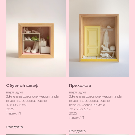
Обувной шкаф
Прихожая
варя щука
варя щука
3d-печать фотополимером и pla
3d-печать фотополимером и pla
пластиком, сосна, масло
пластиком, сосна, масло,
10 х 10 х 5 см
керамическая плитка
2025
20 х 25 х 5 см
тираж 1/1
2025
тираж 1/1