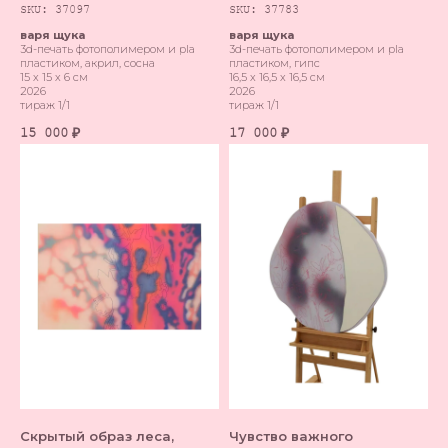
SKU:
37097
SKU:
37783
варя щука
варя щука
3d-печать фотополимером и pla
3d-печать фотополимером и pla
пластиком, акрил, сосна
пластиком, гипс
15 х 15 х 6 см
16,5 х 16,5 х 16,5 см
2026
2026
тираж 1/1
тираж 1/1
15 000
17 000
₽
₽
Скрытый образ леса,
Чувство важного