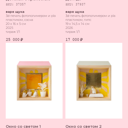
SKU:
37357
SKU:
37937
варя щука
варя щука
3d-печать фотополимером и pla
3d-печать фотополимером и pla
пластиком, сосна
пластиком, гипс
20 х 16 х 5 см
19 х 14,5 х 14 см
2025
2026
тираж 1/1
тираж 1/1
25 000
17 000
₽
₽
Окно со светом 1
Окно со светом 2