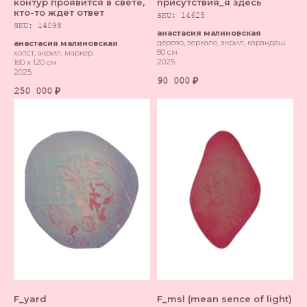
контур проявится в свете,
присутствия_я здесь
кто-то ждет ответ
SKU:
14625
SKU:
14098
анастасия малиновская
дерево, зеркало, акрил, карандаш
анастасия малиновская
80 см
холст, акрил, маркер
2025
180 х 120 см
2025
90 000
₽
250 000
₽
F_yard
F_msl (mean sence of light)