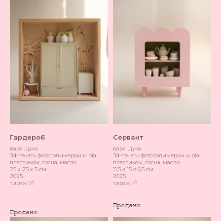
Гардероб
Сервант
варя щука
варя щука
3d-печать фотополимером и pla
3d-печать фотополимером и pla
пластиком, сосна, масло
пластиком, сосна, масло
25 х 25 х 5 см
11,5 х 15 х 6,5 см
2025
2025
тираж 1/1
тираж 1/1