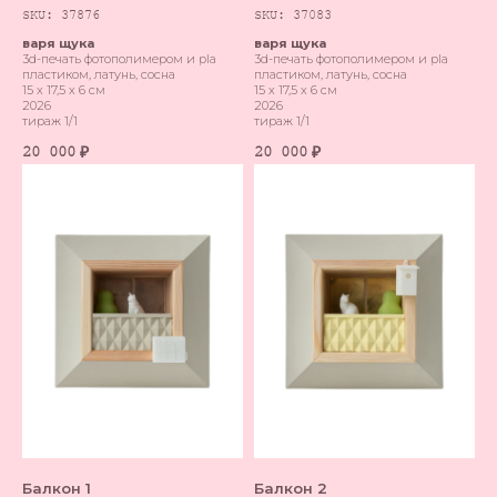
SKU:
37876
SKU:
37083
варя щука
варя щука
3d-печать фотополимером и pla
3d-печать фотополимером и pla
пластиком, латунь, сосна
пластиком, латунь, сосна
15 х 17,5 х 6 см
15 х 17,5 х 6 см
2026
2026
тираж 1/1
тираж 1/1
20 000
20 000
₽
₽
Балкон 1
Балкон 2