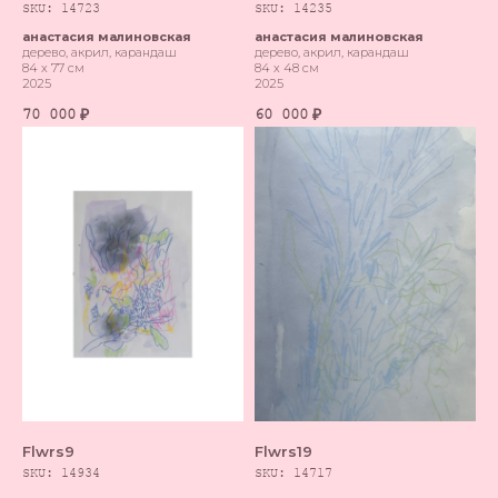
SKU:
14723
SKU:
14235
анастасия малиновская
анастасия малиновская
дерево, акрил, карандаш
дерево, акрил, карандаш
84 х 77 см
84 х 48 см
2025
2025
70 000
60 000
₽
₽
Flwrs9
Flwrs19
SKU:
14934
SKU:
14717