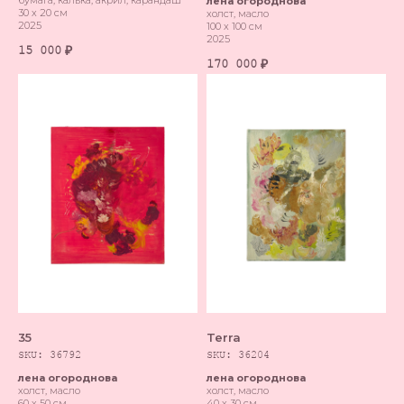
лена огороднова
30 х 20 см
холст, масло
2025
100 х 100 см
2025
15 000
₽
170 000
₽
35
Terra
SKU:
36792
SKU:
36204
лена огороднова
лена огороднова
холст, масло
холст, масло
60 х 50 см
40 х 30 см