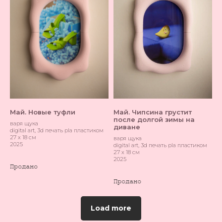
Май. Новые туфли
Май. Чипсина грустит
после долгой зимы на
варя щука
диване
digital art, 3d печать pla пластиком
27 х 18 см
варя щука
2025
digital art, 3d печать pla пластиком
27 х 18 см
2025
Load more