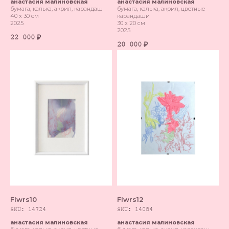
анастасия малиновская
анастасия малиновская
бумага, калька, акрил, карандаш
бумага, калька, акрил, цветные
40 х 30 см
карандаши
2025
30 х 20 см
2025
22 000
₽
20 000
₽
Flwrs10
Flwrs12
SKU:
14724
SKU:
14084
анастасия малиновская
анастасия малиновская