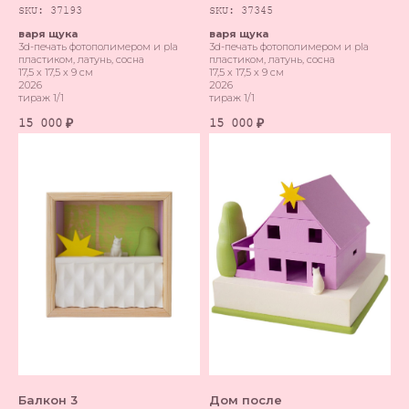
SKU:
37193
SKU:
37345
варя щука
варя щука
3d-печать фотополимером и pla
3d-печать фотополимером и pla
пластиком, латунь, сосна
пластиком, латунь, сосна
17,5 х 17,5 х 9 см
17,5 х 17,5 х 9 см
2026
2026
тираж 1/1
тираж 1/1
15 000
15 000
₽
₽
Балкон 3
Дом после