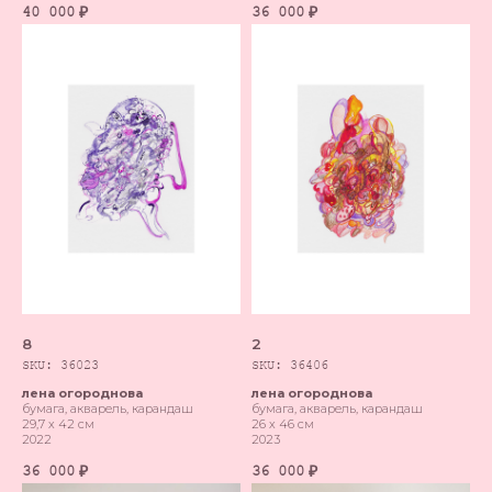
40 000
36 000
₽
₽
8
2
SKU:
36023
SKU:
36406
лена огороднова
лена огороднова
бумага, акварель, карандаш
бумага, акварель, карандаш
29,7 х 42 см
26 х 46 см
2022
2023
36 000
36 000
₽
₽