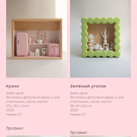
Кухня
Зелёный уголок
варя щука
варя щука
3d-печать фотополимером и pla
3d-печать фотополимером и pla
пластиком, сосна, масло
пластиком, сосна, масло
25 х 20 х 5 см
18 х 8 х 6,5 см
2025
2025
тираж 1/1
тираж 1/1