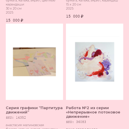
бумага, калька, акрил, цветные
бумага, калька, акрил, карандаш
карандаши
15 х 20 см
30 х 20 см
2025
2025
15 000
₽
15 000
₽
Серия графики “Партитура
Работа №2 из серии
движений”
«Непрерывное потоковое
движение»
SKU:
14352
SKU:
36083
анастасия малиновская
бумага, калька, акрил, карандаш