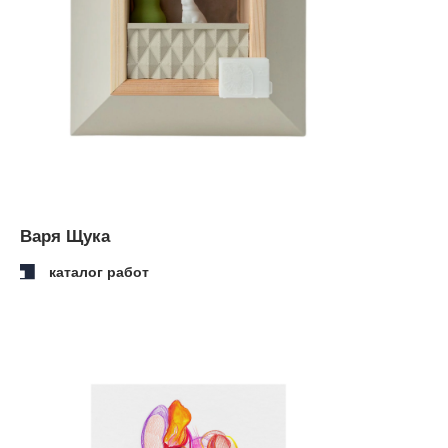
Лена Огороднова
каталог работ
cвязаться с нами
адрес:
арт-пространство «куб»
москва, ул. тверская, 3, -2
этаж
здание отеля the carlton,
moscow
время работы:
п
олитика конфиденциальности
ежедневно: 12:00−21:00
договор-оферт
а
номер телефона:
+79685887555
электронная почта:
(c) 2026
info@postrigaygallery.ru
ип постригай анастасия
игоревна
телеграм:
инн 772481848800
@postrigay_gallery
огрнип 315774600342663