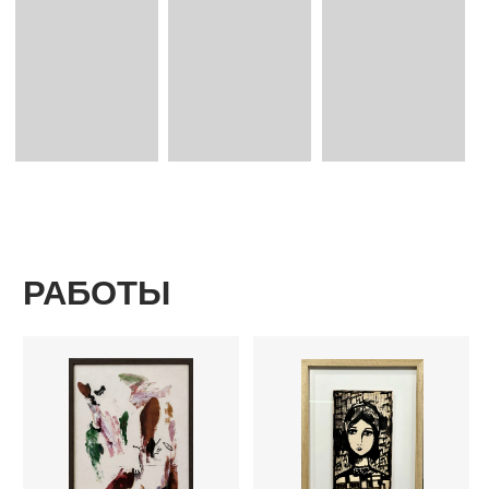
без названия
лебедь
комиссаренко зенон
зверев анатолий
бумага, акварель
бумага, синяя шариковая ручка,
88,5 х 68,5 см
цветные карандаши
1960
20,1 х 18,2 см
1974
посмотреть весь каталог
cвязаться с нами
адрес:
арт-пространство «куб»
москва, ул. тверская, 3, -2
этаж
здание отеля the carlton,
moscow
время работы:
п
олитика конфиденциальности
ежедневно: 12:00−21:00
договор-оферт
а
номер телефона:
+79685887555
электронная почта:
(c) 2026
info@postrigaygallery.ru
ип постригай анастасия
игоревна
телеграм:
инн 772481848800
@postrigay_gallery
огрнип 315774600342663