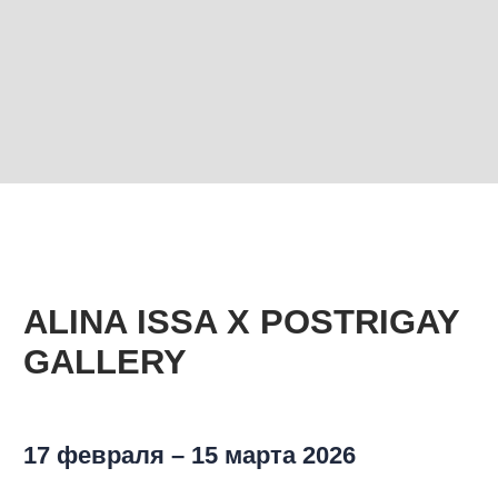
ALINA ISSA Х POSTRIGAY
GALLERY
17 февраля – 15 марта 2026
Коллаборация Postrigay Gallery и ювелирного
бренда Alina Issa — это разговор о вечных ценностях.
Галерея подобрала для пространства Alina Issa работы
художников-шестидесятников. Этот сегмент искусства
остается одним из самых привлекательных для
инвестиций. Ювелирные украшения Alina Issa
воплощают ту же вневременную роскошь в другом
материале: безупречные камни, ритм форм и глубокая
концепция, которые не теряют ценности.
И живопись, и ювелирное искусство обладают особым
свойством — они становятся частью портрета
владельца. Коллекция превращается в капсулу
времени, сохраняя представления о красоте, семейные
легенды и любовь.
Эта коллаборация — приглашение начать новую
историю, которая будет звучать тихо и уверенно,
оставаясь с семьей на многие поколения.