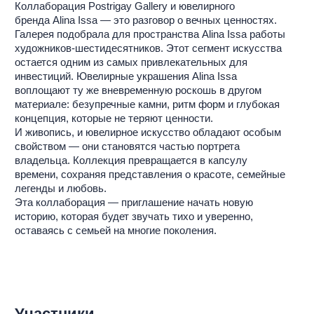
Участники
Postrigay Gallery
Alina Issa
- бренд высокого ювелирного искусства,
специализирующийся на редких и уникальных цветных
камнях.
Украшения Alina Issa - это сочетание высочайшего
качества материалов, уникального дизайнерского видения
и глубоких смыслов, которые делают каждое изделие
особенным. Многие из которых создаются в единственном
экземпляре.