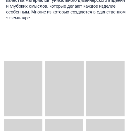
без названия
девушка (под 9 симфонию)
зайцева марина
кропивницкий евгений
бумага, масло
бумага фломастер
66 х 90 см
32,5 х 24 см
1970
1962