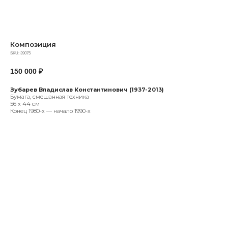
Композиция
SKU:
39075
150 000
₽
Зубарев Владислав Константинович (1937-2013)
Бумага, смешанная техника
56 х 44 см
Конец 1980-х — начало 1990-х