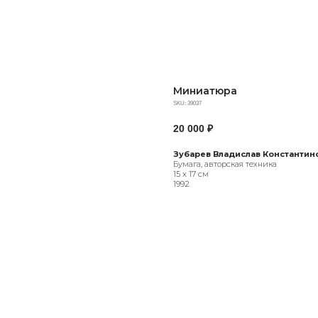
Миниатюра
SKU:
39037
20 000
₽
Зубарев Владислав Константино
Бумага, авторская техника
15 х 17 см
1992