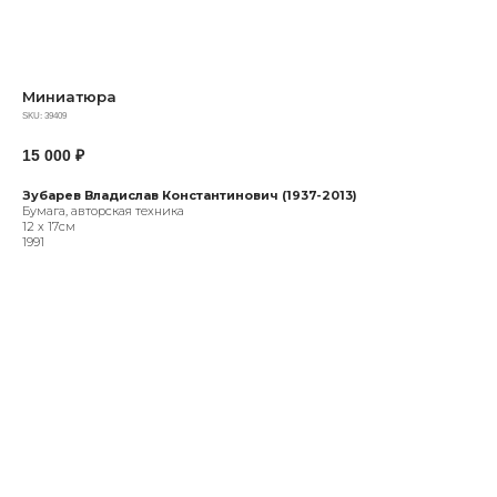
Миниатюра
SKU:
39409
15 000
₽
Зубарев Владислав Константинович (1937-2013)
Бумага, авторская техника
12 х 17см
1991