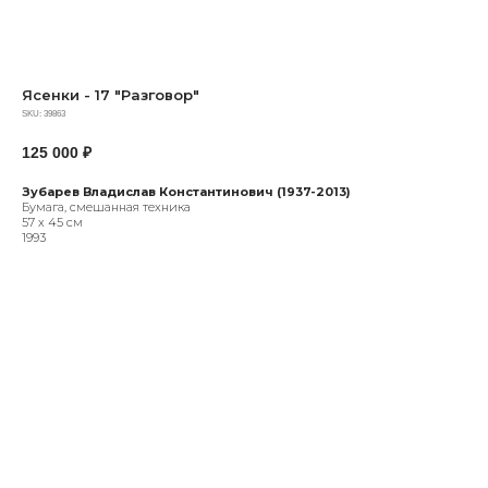
Ясенки - 17 "Разговор"
SKU:
39863
125 000
₽
Зубарев Владислав Константинович (1937-2013)
Бумага, смешанная техника
57 х 45 см
1993