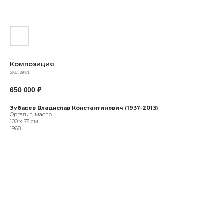
Композиция
SKU:
39471
650 000
₽
Зубарев Владислав Константинович (1937-2013)
Оргалит, масло
100 х 78 см
1968