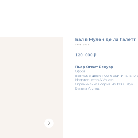
Бал в Мулен де ла Галетт
SKU:
50067
120 000
₽
Пьер Огюст Ренуар
Офорт
выпуск в цвете после opигинальнoгo 
Издатeльcтвo A.Vollard
Oгрaниченнaя ceрия из 1000 штук.
Бумага Archеs