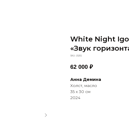
White Night Igo
«Звук горизонт
SKU:
15201
62 000
₽
Анна Демина
Холст, масло
35 х 30 см
2024