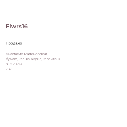
Flwrs16
Анастасия Малиновская
бумага, калька, акрил, карандаш
30 х 20 см
2025