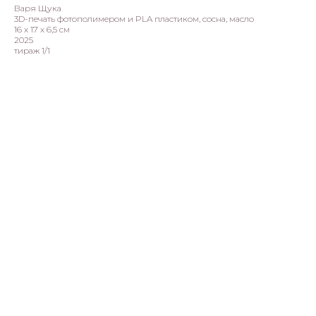
Варя Щука
3D-печать фотополимером и PLA пластиком, сосна, масло
16 х 17 х 6,5 см
2025
тираж 1/1