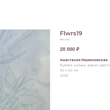
Flwrs19
SKU:
14717
20 000
₽
Анастасия Малиновская
бумага, калька, акрил, цве
30 х 20 см
2025