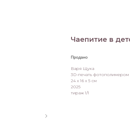
Чаепитие в дет
Варя Щука
3D-печать фотополимером и
24 х 16 х 5 см
2025
тираж 1/1