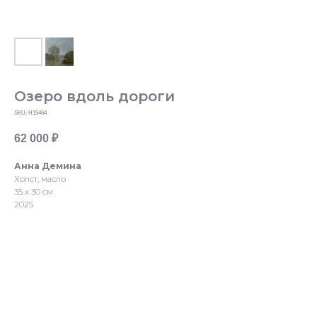
Озеро вдоль дороги
SKU:
Н15464
62 000
₽
Анна Демина
Холст, масло
35 х 30 см
2025