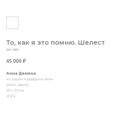
То, как я это помню. Шелест
SKU:
15837
45 000
₽
Анна Демина
из серии «середина лета»
холст, масло,
25 х 20 см
2024