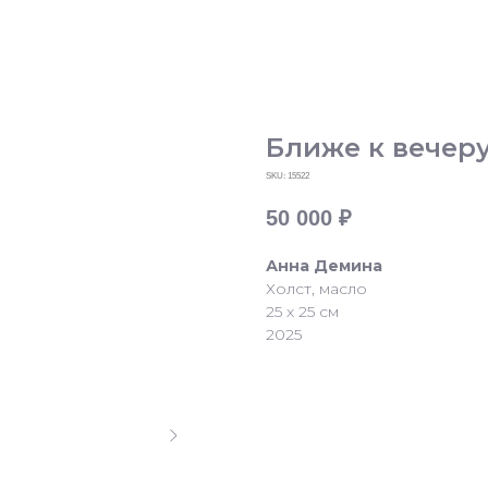
Ближе к вечеру
SKU:
15522
50 000
₽
Анна Демина
Холст, масло
25 х 25 см
2025