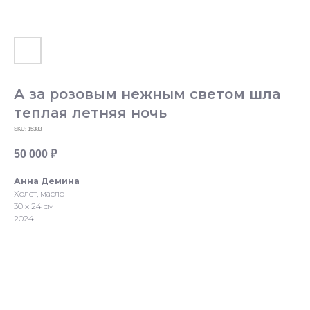
А за розовым нежным светом шла
теплая летняя ночь
SKU:
15383
50 000
₽
Анна Демина
Холст, масло
30 х 24 см
2024