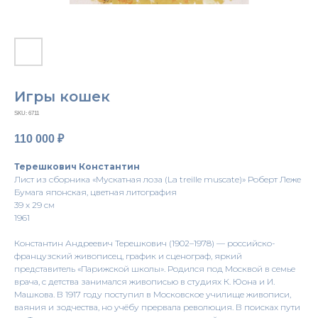
Игры кошек
SKU:
6711
110 000
₽
Терешкович Константин
Лист из сборника «Мускатная лоза (La treille muscate)» Роберт Леже
Бумага японская, цветная литография
39 х 29 см
1961
Константин Андреевич Терешкович (1902–1978) — российско-
французский живописец, график и сценограф, яркий
представитель «Парижской школы». Родился под Москвой в семье
врача, с детства занимался живописью в студиях К. Юона и И.
Машкова. В 1917 году поступил в Московское училище живописи,
ваяния и зодчества, но учёбу прервала революция. В поисках пути