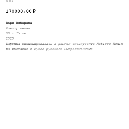
32235
170000,00
₽
Варя Выборова
Холст, масло
88 х 75 см
2023
Картина экспонировалась в рамках спецпроекта Matisse Remix
на выставке в Музее русского импрессионизма