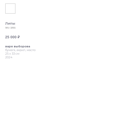
Липы
SKU:
32931
25 000
₽
варя выборова
бумага, акрил, масло
25 х 33 см
2024