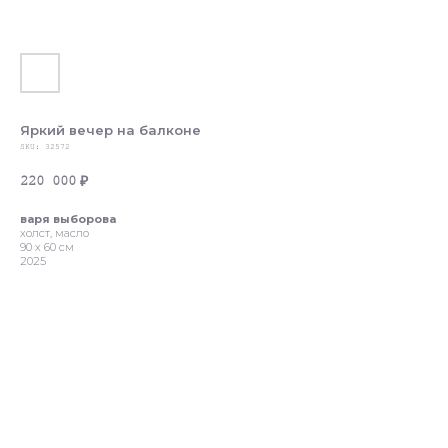
Яркий вечер на балконе
SKU:
32572
220 000
₽
варя выборова
холст, масло
90 х 60 см
2025