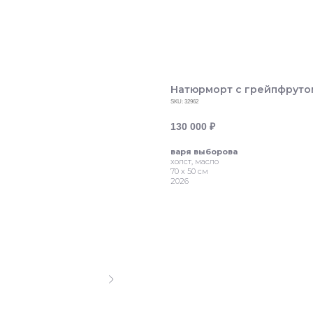
Натюрморт с грейпфруто
SKU:
32962
130 000
₽
варя выборова
холст, масло
70 х 50 см
2026