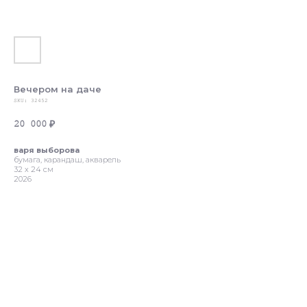
Вечером на даче
SKU:
32452
20 000
₽
варя выборова
бумага, карандаш, акварель
32 х 24 см
2026