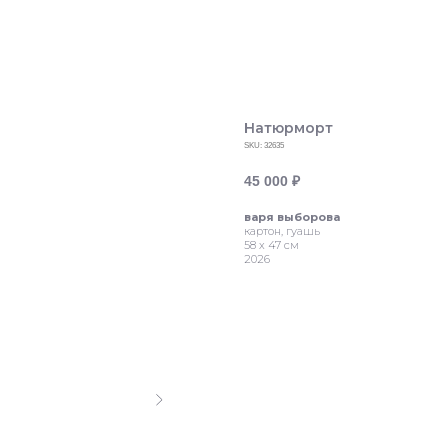
Натюрморт
SKU:
32635
45 000
₽
варя выборова
картон, гуашь
58 х 47 см
2026