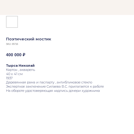
Поэтический мостик
SKU:
65716
400 000
₽
Тырса Николай
Картон , акварель
40 х 41 см
1937
Деревянная рама и паспарту , антибликовое стекло
Экспертное заключение Силаева В.С. прилагается к работе
На обороте удостоверяющая надпись дочери художника