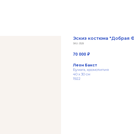
Эскиз костюма "Добрая 
SKU:
3528
70 000
₽
Леон Бакст
Бумага, хромотипия
40 х 30 см
1922