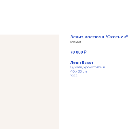
Эскиз костюма "Охотник"
SKU:
3623
70 000
₽
Леон Бакст
Бумага, хромотипия
40 х 30 см
1922