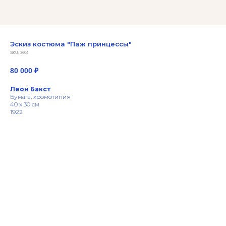
Эскиз костюма "Паж принцессы"
SKU:
3604
80 000
₽
Леон Бакст
Бумага, хромотипия
40 х 30 см
1922