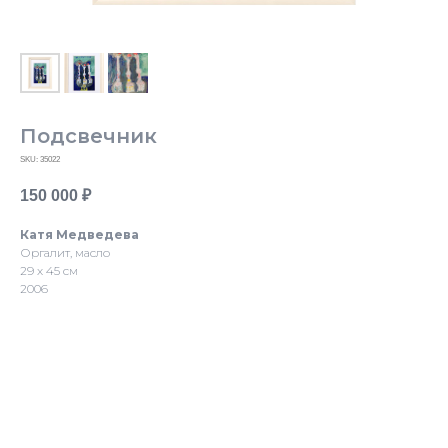
Подсвечник
SKU:
35022
150 000
₽
Катя Медведева
Оргалит, масло
29 х 45 см
2006