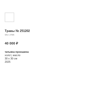
Травы № 251202
SKU:
27595
40 000
₽
татьяна прокшина
холст, масло
30 х 30 см
2025