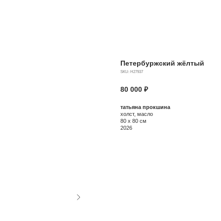
Петербуржский жёлтый
SKU:
Н27937
80 000
₽
татьяна прокшина
холст, масло
80 х 80 см
2026