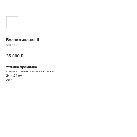
Воспоминание II
SKU:
27539
35 000
₽
татьяна прокшина
стекло, травы, лаковая краска
24 х 24 см
2025