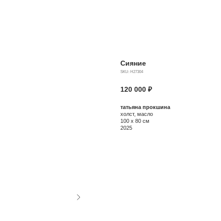
Сияние
SKU:
Н27304
120 000
₽
татьяна прокшина
холст, масло
100 х 80 см
2025