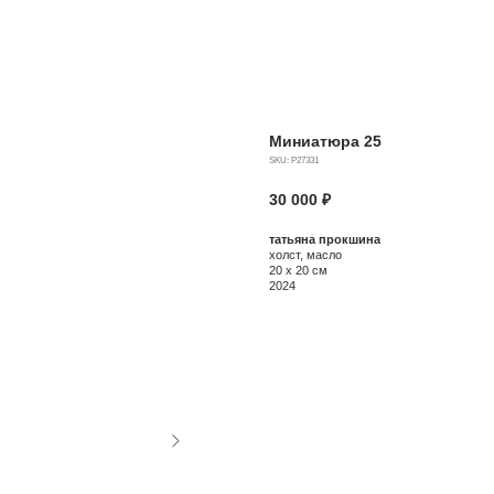
Миниатюра 25
SKU:
Р27331
30 000
₽
татьяна прокшина
холст, масло
20 х 20 см
2024