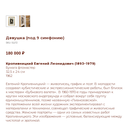
Девушка (под 9 симфонию)
SKU:
51272
180 000
₽
Кропивницкий Евгений Леонидович (1893−1979)
Бумага фломастер
32,5 х 24 см
1962
Евгений Кропивницкий — живописец, график и поэт. В молодости
создавал кубистические и экспрессионистические работы, был близок
к мастерам «Бубнового валета». В 1960-1970-е годы принадлежал к
кругам московского андеграунда и собрал вокруг себя группу
единомышленников, позже названную «Лианозовской».
На протяжении всей жизни художник экспериментировал с
материалами и техниками, совмещал графические и живописные
средства. Женские портреты — одни из самых известных работ
Кропивницкого. Эти изображения — условные, балансирующие между
чистотой и эротикой.