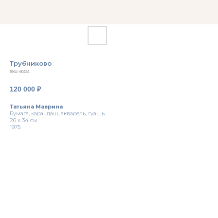
Трубниково
SKU:
60424
120 000
₽
Татьяна Маврина
Бумага, карандаш, акварель, гуашь
26 х 34 см
1975